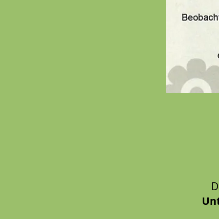
D
Unt